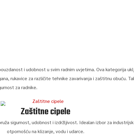
 pouzdanost i udobnost u svim radnim uvjetima. Ova kategorija uk
na, rukavice za različite tehnike zavarivanja i zaštitnu obuću. Ta
gurnost za radnike.
Zaštitne cipele
uža sigurnost, udobnost i izdržljivost. Idealan izbor za industrijs
otpornošću na klizanje, vodu i udarce.