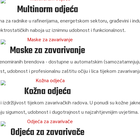
Multinorm odjeća
na za radnike u rafinerijama, energetskom sektoru, građevini i indu
lektrostatičkih naboja uz iznimnu udobnost i funkcionalnost.
Maske za zavarivanje
renomiranih brendova - dostupne u automatskim (samozatamnjujuć
t, udobnost i profesionalnu zaštitu očiju i lica tijekom zavarivanj
Kožna odjeća
izdržljivost tijekom zavarivačkih radova. U ponudi su kožne jakne,
raju sigurnost, udobnost i dugotrajnost u najzahtjevnijim uvjetima.
Odjeća za zavarivače