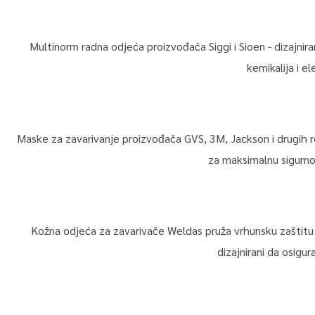
Multinorm radna odjeća proizvođača Siggi i Sioen - dizajnira
kemikalija i e
Maske za zavarivanje proizvođača GVS, 3M, Jackson i drugih 
za maksimalnu sigurnos
Kožna odjeća za zavarivače Weldas pruža vrhunsku zaštitu i 
dizajnirani da osigu