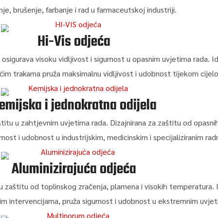
je, brušenje, farbanje i rad u farmaceutskoj industriji.
Hi-Vis odjeća
sigurava visoku vidljivost i sigurnost u opasnim uvjetima rada. Id
ućim trakama pruža maksimalnu vidljivost i udobnost tijekom cijel
emijska i jednokratna odijela
itu u zahtjevnim uvjetima rada. Dizajnirana za zaštitu od opasnih 
urnost i udobnost u industrijskim, medicinskim i specijaliziranim ra
Aluminizirajuća odjeća
 zaštitu od toplinskog zračenja, plamena i visokih temperatura. Id
im intervencijama, pruža sigurnost i udobnost u ekstremnim uvjet