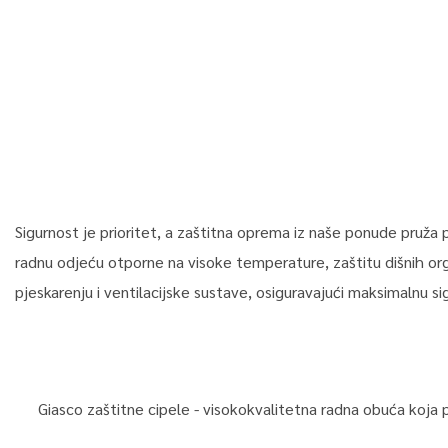
HOME
ZAŠTITNA OPREMA
Sigurnost je prioritet, a zaštitna oprema iz naše ponude pruža
radnu odjeću otporne na visoke temperature, zaštitu dišnih orga
pjeskarenju i ventilacijske sustave, osiguravajući maksimalnu si
Giasco zaštitne cipele - visokokvalitetna radna obuća koja pr