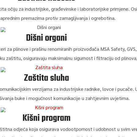
 očiju za industrijske, građevinske i laboratorijske primjene. Osi
aprednim premazima protiv zamagljivanja i ogrebotina.
Dišni organi
teri za plinove i prašinu renomiranih proizvođača MSA Safety, GVS, 
u zaštitu, osiguravaju maksimalnu sigurnost i filtraciju od plinova,
Zaštita sluha
komunikacijskim verzijama za industrijske radnike, lovce i pucače.
ušivanja buke i mogućnost komunikacije u zahtjevnim uvjetima.
Kišni program
zaštitna odjeća koja osigurava vodootpornost i udobnost u svim v