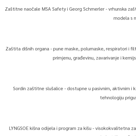
Zaštitne naočale MSA Safety i Georg Schmerler - vrhunska zaštita
modela s n
Zaštita dišnih organa - pune maske, polumaske, respiratori i fil
primjenu, građevinu, zavarivanje i kemijsk
Sordin zaštitne slušalice - dostupne u pasivnim, aktivnim i 
tehnologiju prig
LYNGSOE kišna odijela i program za kišu - visokokvalitetna 