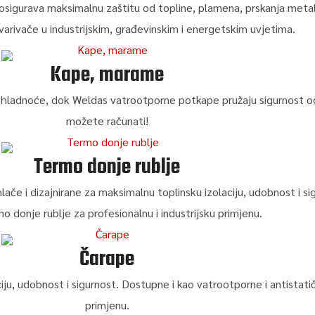
osigurava maksimalnu zaštitu od topline, plamena, prskanja metala
varivače u industrijskim, građevinskim i energetskim uvjetima.
Kape, marame
hladnoće, dok Weldas vatrootporne potkape pružaju sigurnost od to
možete računati!
Termo donje rublje
ače i dizajnirane za maksimalnu toplinsku izolaciju, udobnost i si
no donje rublje za profesionalnu i industrijsku primjenu.
Čarape
ju, udobnost i sigurnost. Dostupne i kao vatrootporne i antistatič
primjenu.