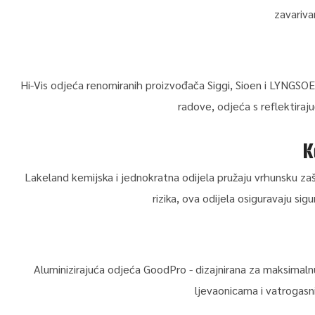
zavarivan
Hi-Vis odjeća renomiranih proizvođača Siggi, Sioen i LYNGSOE o
radove, odjeća s reflektiraj
K
Lakeland kemijska i jednokratna odijela pružaju vrhunsku zašt
rizika, ova odijela osiguravaju sig
Aluminizirajuća odjeća GoodPro - dizajnirana za maksimalnu
ljevaonicama i vatrogasn