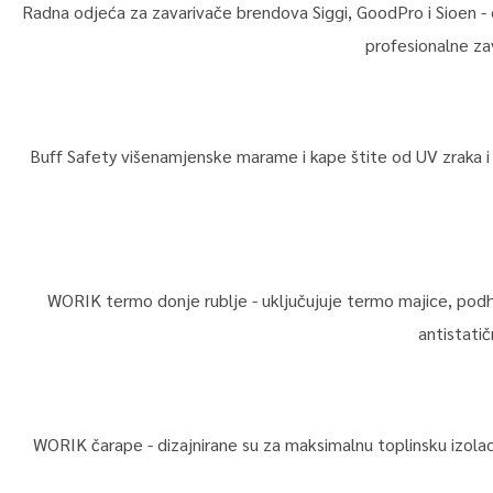
Radna odjeća za zavarivače brendova Siggi, GoodPro i Sioen - 
profesionalne za
Buff Safety višenamjenske marame i kape štite od UV zraka i 
WORIK termo donje rublje - uključujuje termo majice, podhl
antistatič
WORIK čarape - dizajnirane su za maksimalnu toplinsku izolaci