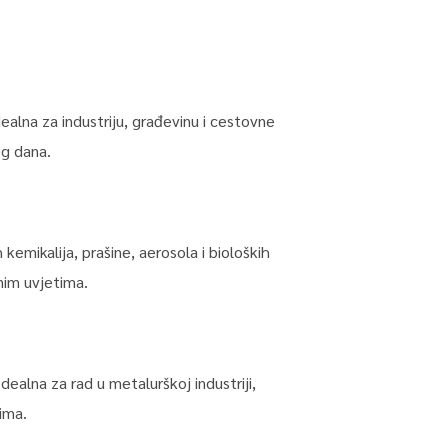
ealna za industriju, građevinu i cestovne
og dana.
kemikalija, prašine, aerosola i bioloških
dnim uvjetima.
ealna za rad u metalurškoj industriji,
ima.