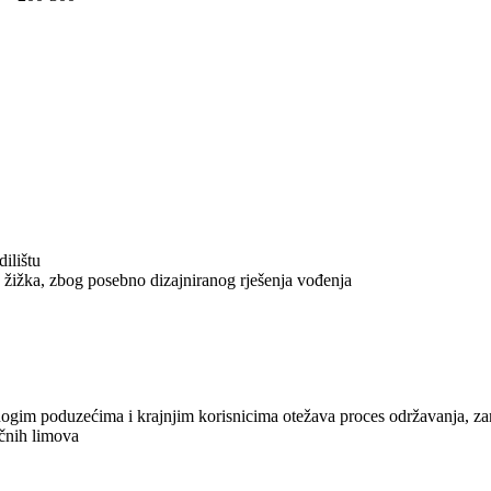
ilištu
 žižka, zbog posebno dizajniranog rješenja vođenja
to mnogim poduzećima i krajnjim korisnicima otežava proces održavanja, 
ičnih limova