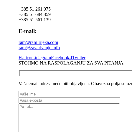
+385 51 261 075
+385 51 684 359
+385 51 561 139
E-mail:
ram@ram-rijeka.com
ram@zavarivanje.info
Flaticon-telegram
Facebook-f
Twitter
STOJIMO NA RASPOLAGANJU ZA SVA PITANJA
Vaša email adresa neće biti objavljena. Obavezna polja su o