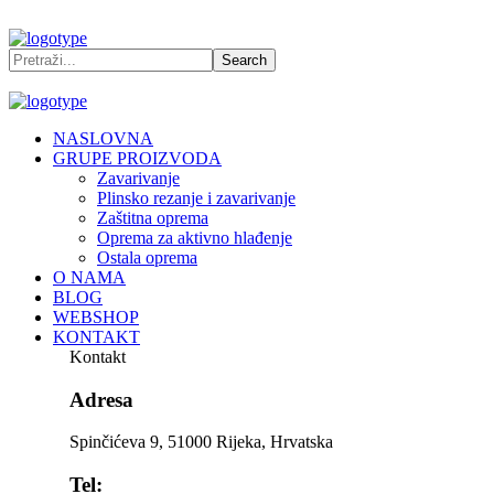
NASLOVNA
GRUPE PROIZVODA
Zavarivanje
Plinsko rezanje i zavarivanje
Zaštitna oprema
Oprema za aktivno hlađenje
Ostala oprema
O NAMA
BLOG
WEBSHOP
KONTAKT
Kontakt
Adresa
Spinčićeva 9, 51000 Rijeka, Hrvatska
Tel: