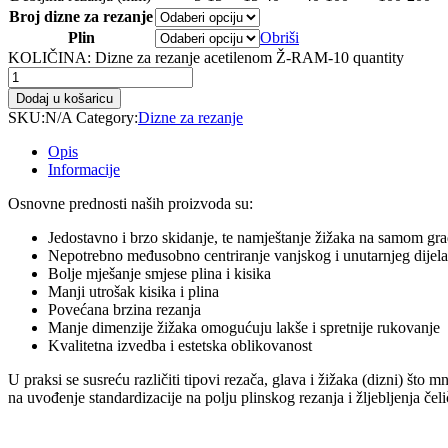
Broj dizne za rezanje
Plin
Obriši
KOLIČINA:
Dizne za rezanje acetilenom Ž-RAM-10 quantity
Dodaj u košaricu
SKU:
N/A
Category:
Dizne za rezanje
Opis
Informacije
Osnovne prednosti naših proizvoda su:
Jedostavno i brzo skidanje, te namještanje žižaka na samom grad
Nepotrebno međusobno centriranje vanjskog i unutarnjeg dijela
Bolje mješanje smjese plina i kisika
Manji utrošak kisika i plina
Povećana brzina rezanja
Manje dimenzije žižaka omogućuju lakše i spretnije rukovanje
Kvalitetna izvedba i estetska oblikovanost
U praksi se susreću različiti tipovi rezača, glava i žižaka (dizni) š
na uvođenje standardizacije na polju plinskog rezanja i žljebljenja čel