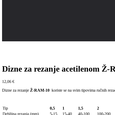
Dizne za rezanje acetilenom Ž
12,06
€
Dizne za rezanje
Ž-RAM-10
koriste se na svim tipovima ručnih reza
Tip
0,5
1
1,5
2
Debljina rezanja (mm)
5-15
15-40
40-100
100-200